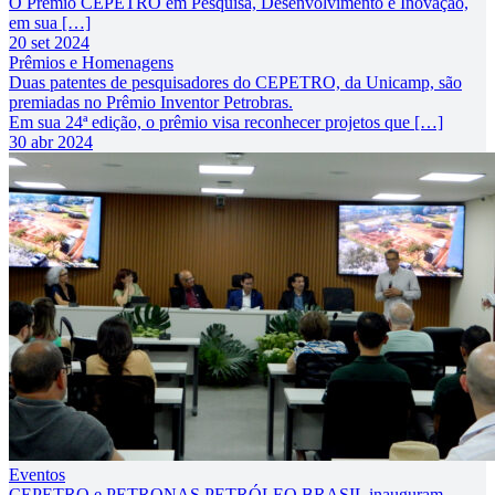
O Prêmio CEPETRO em Pesquisa, Desenvolvimento e Inovação,
em sua […]
20 set 2024
Prêmios e Homenagens
Duas patentes de pesquisadores do CEPETRO, da Unicamp, são
premiadas no Prêmio Inventor Petrobras.
Em sua 24ª edição, o prêmio visa reconhecer projetos que […]
30 abr 2024
Eventos
CEPETRO e PETRONAS PETRÓLEO BRASIL inauguram