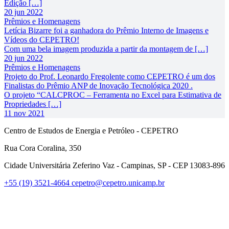
Edição […]
20 jun 2022
Prêmios e Homenagens
Letícia Bizarre foi a ganhadora do Prêmio Interno de Imagens e
Vídeos do CEPETRO!
Com uma bela imagem produzida a partir da montagem de […]
20 jun 2022
Prêmios e Homenagens
Projeto do Prof. Leonardo Fregolente como CEPETRO é um dos
Finalistas do Prêmio ANP de Inovação Tecnológica 2020 .
O projeto “CALCPROC – Ferramenta no Excel para Estimativa de
Propriedades […]
11 nov 2021
Centro de Estudos de Energia e Petróleo - CEPETRO
Rua Cora Coralina, 350
Cidade Universitária Zeferino Vaz - Campinas, SP - CEP 13083-896
+55 (19) 3521-4664
cepetro@cepetro.unicamp.br
Link para o Linkedin