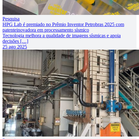
Pesquisa
HPG Lab é premiado no Prêmio Inventor Petrobras 2025 com
patenteinovadora em processamento sísmico
Tecnologia melhora a qualidade de imagens sísmicas e apoia
decisões […]
25 ago 2025