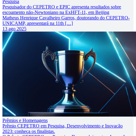
Pesquisa
Pesquisador do CEPETRO e EPIC apresenta resultados sobre
escoamento não-Newtoniano na ExHFT-11, em Beijing
Matheus Henrique Cavalheiro Garros, doutorando do CEPETRO-
UNICAMP, apresentará na 11th […]
13 ago 2025
Prêmios e Homenagens
Prêmio CEPETRO em Pesquisa, Desenvolvimento e Inovação
2023: conheça os finalistas.