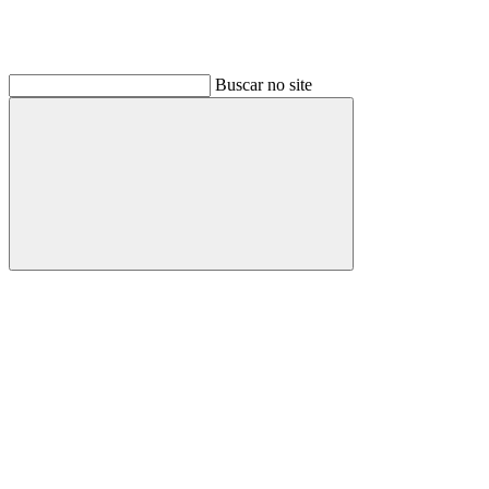
Buscar no site
Buscar
Link para o Linkedin
Link para o Instagram