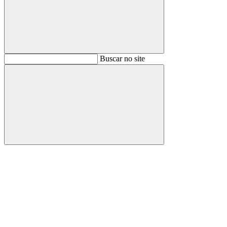
Buscar
Buscar no site
Buscar
Aumentar fonte
Diminuir fonte