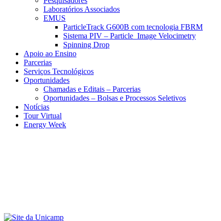
Pesquisadores
Laboratórios Associados
EMUS
ParticleTrack G600B com tecnologia FBRM
Sistema PIV – Particle Image Velocimetry
Spinning Drop
Apoio ao Ensino
Parcerias
Serviços Tecnológicos
Oportunidades
Chamadas e Editais – Parcerias
Oportunidades – Bolsas e Processos Seletivos
Notícias
Tour Virtual
Energy Week
Menu