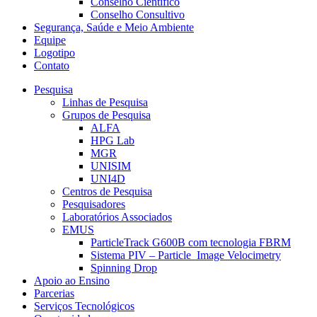
Conselho Científico
Conselho Consultivo
Segurança, Saúde e Meio Ambiente
Equipe
Logotipo
Contato
Pesquisa
Linhas de Pesquisa
Grupos de Pesquisa
ALFA
HPG Lab
MGR
UNISIM
UNI4D
Centros de Pesquisa
Pesquisadores
Laboratórios Associados
EMUS
ParticleTrack G600B com tecnologia FBRM
Sistema PIV – Particle Image Velocimetry
Spinning Drop
Apoio ao Ensino
Parcerias
Serviços Tecnológicos