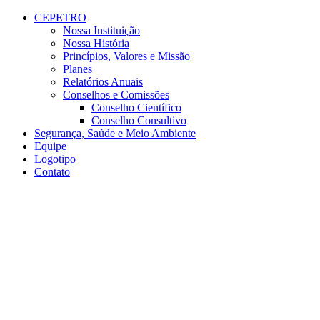
Conteúdo principal
Menu principal
Rodapé
CEPETRO
Nossa Instituição
Nossa História
Princípios, Valores e Missão
Planes
Relatórios Anuais
Conselhos e Comissões
Conselho Científico
Conselho Consultivo
Segurança, Saúde e Meio Ambiente
Equipe
Logotipo
Contato
Aumentar fonte
Diminuir fonte