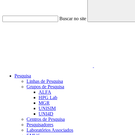
Buscar no site
Link para o Linkedin
Pesquisa
Linhas de Pesquisa
Grupos de Pesquisa
ALFA
HPG Lab
MGR
UNISIM
UNI4D
Centros de Pesquisa
Pesquisadores
Laboratórios Associados