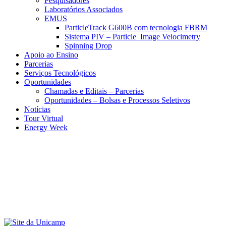
Pesquisadores
Laboratórios Associados
EMUS
ParticleTrack G600B com tecnologia FBRM
Sistema PIV – Particle Image Velocimetry
Spinning Drop
Apoio ao Ensino
Parcerias
Serviços Tecnológicos
Oportunidades
Chamadas e Editais – Parcerias
Oportunidades – Bolsas e Processos Seletivos
Notícias
Tour Virtual
Energy Week
Menu