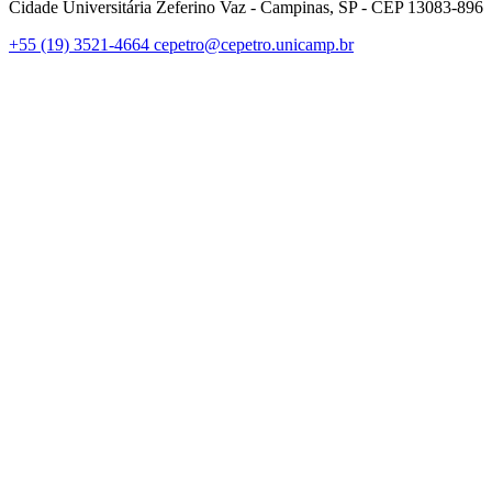
Cidade Universitária Zeferino Vaz - Campinas, SP - CEP 13083-896
+55 (19) 3521-4664
cepetro@cepetro.unicamp.br
Link para o Linkedin
Link para o Instagram
Link para o Youtube