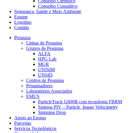
Conselho Científico
Conselho Consultivo
Segurança, Saúde e Meio Ambiente
Equipe
Logotipo
Contato
Pesquisa
Linhas de Pesquisa
Grupos de Pesquisa
ALFA
HPG Lab
MGR
UNISIM
UNI4D
Centros de Pesquisa
Pesquisadores
Laboratórios Associados
EMUS
ParticleTrack G600B com tecnologia FBRM
Sistema PIV – Particle Image Velocimetry
Spinning Drop
Apoio ao Ensino
Parcerias
Serviços Tecnológicos