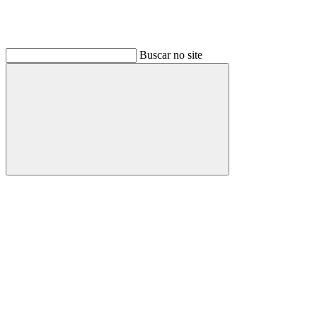
Buscar no site
Buscar
Link para o Linkedin
Link para o Instagram