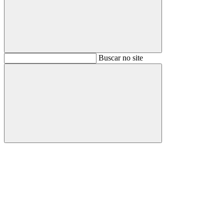
Buscar
Buscar no site
Buscar
Aumentar fonte
Diminuir fonte