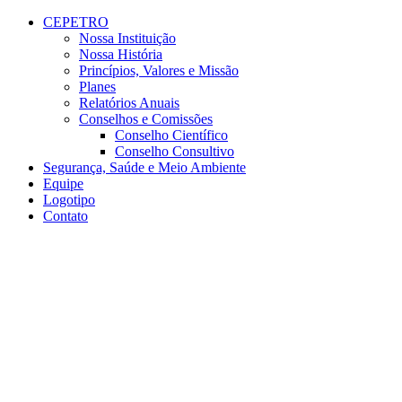
Conteúdo principal
Menu principal
Rodapé
CEPETRO
Nossa Instituição
Nossa História
Princípios, Valores e Missão
Planes
Relatórios Anuais
Conselhos e Comissões
Conselho Científico
Conselho Consultivo
Segurança, Saúde e Meio Ambiente
Equipe
Logotipo
Contato
Aumentar fonte
Diminuir fonte