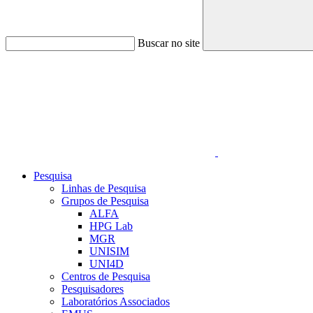
Buscar no site
Link para o Linkedin
Pesquisa
Linhas de Pesquisa
Grupos de Pesquisa
ALFA
HPG Lab
MGR
UNISIM
UNI4D
Centros de Pesquisa
Pesquisadores
Laboratórios Associados