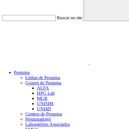
Buscar no site
Link para o Linkedin
Pesquisa
Linhas de Pesquisa
Grupos de Pesquisa
ALFA
HPG Lab
MGR
UNISIM
UNI4D
Centros de Pesquisa
Pesquisadores
Laboratórios Associados