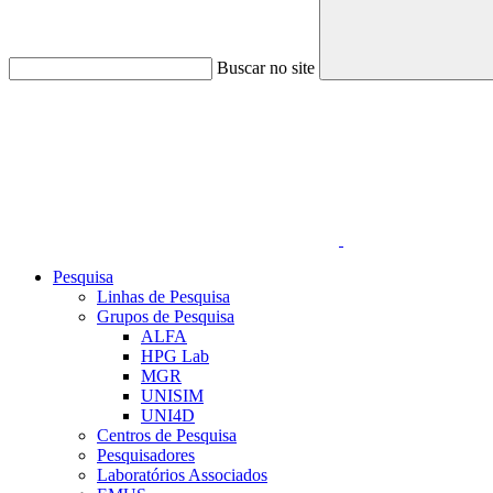
Buscar no site
Link para o Linkedin
Pesquisa
Linhas de Pesquisa
Grupos de Pesquisa
ALFA
HPG Lab
MGR
UNISIM
UNI4D
Centros de Pesquisa
Pesquisadores
Laboratórios Associados