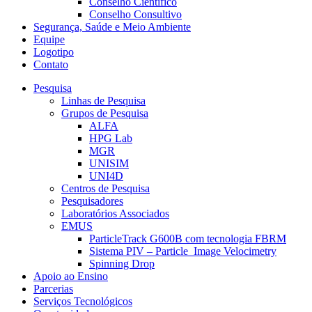
Conselho Científico
Conselho Consultivo
Segurança, Saúde e Meio Ambiente
Equipe
Logotipo
Contato
Pesquisa
Linhas de Pesquisa
Grupos de Pesquisa
ALFA
HPG Lab
MGR
UNISIM
UNI4D
Centros de Pesquisa
Pesquisadores
Laboratórios Associados
EMUS
ParticleTrack G600B com tecnologia FBRM
Sistema PIV – Particle Image Velocimetry
Spinning Drop
Apoio ao Ensino
Parcerias
Serviços Tecnológicos