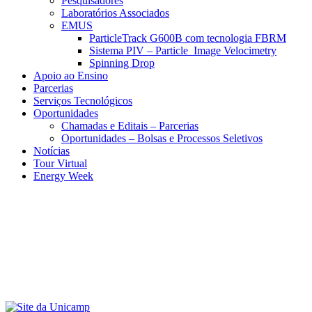
Pesquisadores
Laboratórios Associados
EMUS
ParticleTrack G600B com tecnologia FBRM
Sistema PIV – Particle Image Velocimetry
Spinning Drop
Apoio ao Ensino
Parcerias
Serviços Tecnológicos
Oportunidades
Chamadas e Editais – Parcerias
Oportunidades – Bolsas e Processos Seletivos
Notícias
Tour Virtual
Energy Week
Menu