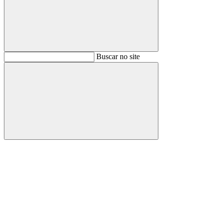
Buscar
Buscar no site
Buscar
Aumentar fonte
Diminuir fonte