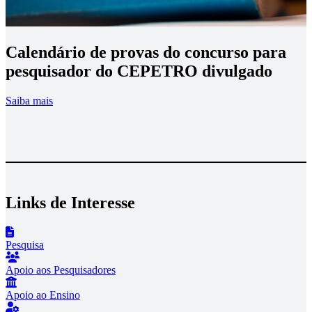
Calendário de provas do concurso para
pesquisador do CEPETRO divulgado
(link para Calendário de provas do concurso para pesqu
Saiba mais
S
Links de Interesse
Pesquisa
Apoio aos Pesquisadores
Apoio ao Ensino