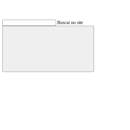
Buscar no site
Buscar
Link para o Linkedin
Link para o Instagram