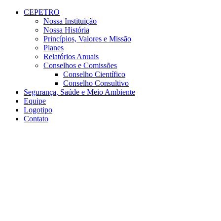
Conteúdo principal
Menu principal
Rodapé
CEPETRO
Nossa Instituição
Nossa História
Princípios, Valores e Missão
Planes
Relatórios Anuais
Conselhos e Comissões
Conselho Científico
Conselho Consultivo
Segurança, Saúde e Meio Ambiente
Equipe
Logotipo
Contato
Aumentar fonte
Diminuir fonte