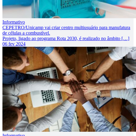
Informativo
CEPETRO/Unicamp vai criar centro multiusuário para manufatura
de células a combustível.
Projeto, ligado ao programa Rota 2030, é realizado no âmbito […]
06 fev 2024
Informativo