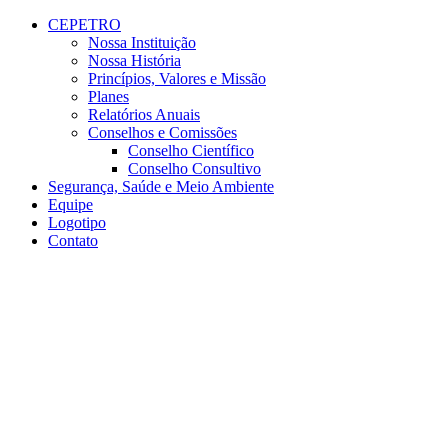
Conteúdo principal
Menu principal
Rodapé
CEPETRO
Nossa Instituição
Nossa História
Princípios, Valores e Missão
Planes
Relatórios Anuais
Conselhos e Comissões
Conselho Científico
Conselho Consultivo
Segurança, Saúde e Meio Ambiente
Equipe
Logotipo
Contato
Aumentar fonte
Diminuir fonte