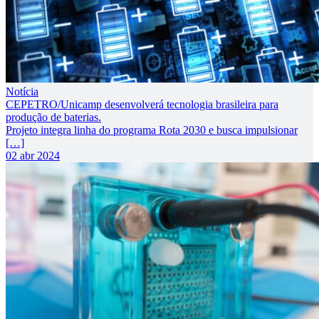
Notícia
CEPETRO/Unicamp desenvolverá tecnologia brasileira para
produção de baterias.
Projeto integra linha do programa Rota 2030 e busca impulsionar
[…]
02 abr 2024