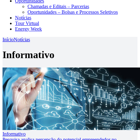
Oportunidades
Chamadas e Editais – Parcerias
Oportunidades – Bolsas e Processos Seletivos
Notícias
Tour Virtual
Energy Week
Início
Notícias
Informativo
Informativo
Pesquisa analisa percepção do potencial empreendedor no