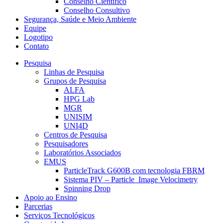
Conselho Científico
Conselho Consultivo
Segurança, Saúde e Meio Ambiente
Equipe
Logotipo
Contato
Pesquisa
Linhas de Pesquisa
Grupos de Pesquisa
ALFA
HPG Lab
MGR
UNISIM
UNI4D
Centros de Pesquisa
Pesquisadores
Laboratórios Associados
EMUS
ParticleTrack G600B com tecnologia FBRM
Sistema PIV – Particle Image Velocimetry
Spinning Drop
Apoio ao Ensino
Parcerias
Serviços Tecnológicos