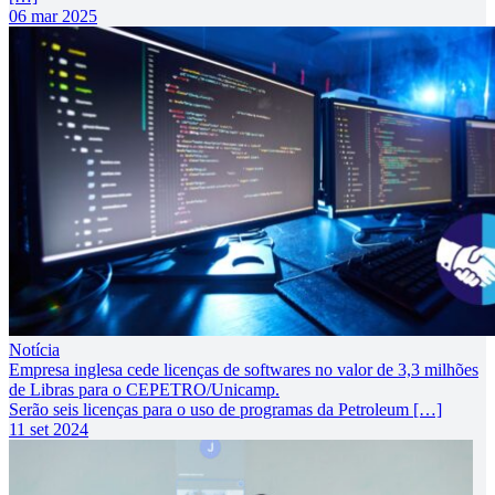
06 mar 2025
Notícia
Empresa inglesa cede licenças de softwares no valor de 3,3 milhões
de Libras para o CEPETRO/Unicamp.
Serão seis licenças para o uso de programas da Petroleum […]
11 set 2024