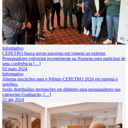
Informativo
CEPETRO busca novas parcerias em viagens ao exterior.
Pesquisadores estiveram recentemente na Noruega para participar de
uma conferência […]
03 maio 2024
Informativo
Abertas inscrições para o Prêmio CEPETRO 2024 em energia e
petróleo.
Serão distribuídas premiações em dinheiro para pesquisadores nas
categorias Graduação, […]
22 abr 2024