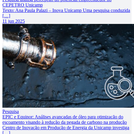
CEPETRO Unicamp
Texto: Ana Paula Palazi – Inova Unicamp Uma pesquisa conduzida
[…]
11 jun 2025
Pesquisa
EPIC e Equinor: Análises avançadas de óleo para otimização do
escoamento visando à redução da pegada de carbono na produção
Centro de Inovação em Produção de Energia da Unicamp investiga
[…]