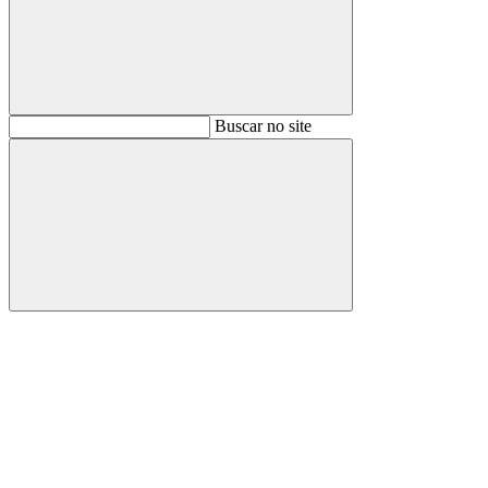
Buscar
Buscar no site
Buscar
Aumentar fonte
Diminuir fonte