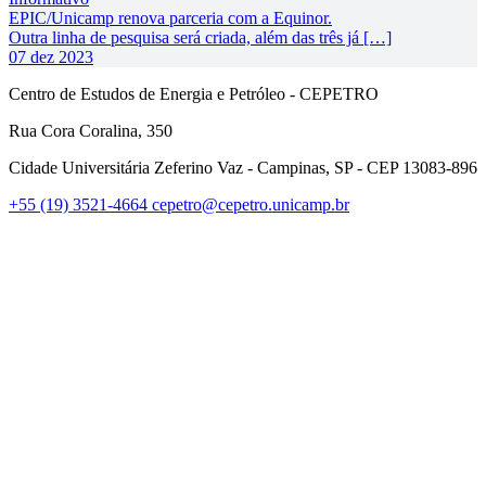
EPIC/Unicamp renova parceria com a Equinor.
Outra linha de pesquisa será criada, além das três já […]
07 dez 2023
Centro de Estudos de Energia e Petróleo - CEPETRO
Rua Cora Coralina, 350
Cidade Universitária Zeferino Vaz - Campinas, SP - CEP 13083-896
+55 (19) 3521-4664
cepetro@cepetro.unicamp.br
Link para o Linkedin
Link para o Instagram