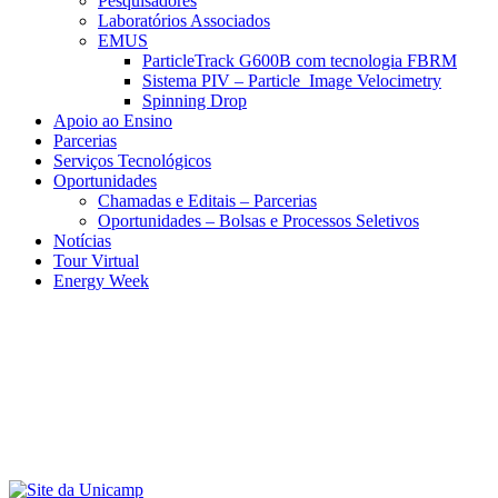
Pesquisadores
Laboratórios Associados
EMUS
ParticleTrack G600B com tecnologia FBRM
Sistema PIV – Particle Image Velocimetry
Spinning Drop
Apoio ao Ensino
Parcerias
Serviços Tecnológicos
Oportunidades
Chamadas e Editais – Parcerias
Oportunidades – Bolsas e Processos Seletivos
Notícias
Tour Virtual
Energy Week
Menu