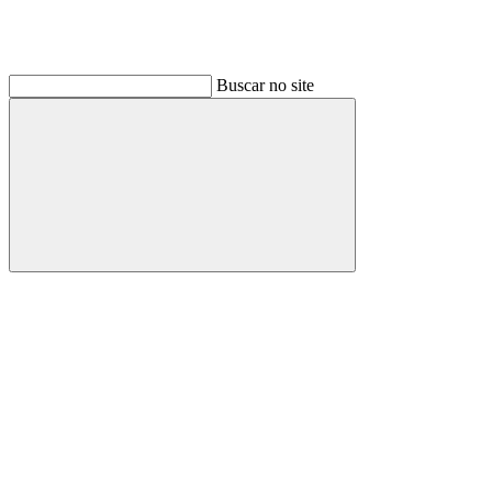
Buscar no site
Buscar
Link para o Linkedin
Link para o Instagram