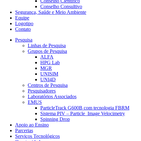
Conselho Científico
Conselho Consultivo
Segurança, Saúde e Meio Ambiente
Equipe
Logotipo
Contato
Pesquisa
Linhas de Pesquisa
Grupos de Pesquisa
ALFA
HPG Lab
MGR
UNISIM
UNI4D
Centros de Pesquisa
Pesquisadores
Laboratórios Associados
EMUS
ParticleTrack G600B com tecnologia FBRM
Sistema PIV – Particle Image Velocimetry
Spinning Drop
Apoio ao Ensino
Parcerias
Serviços Tecnológicos