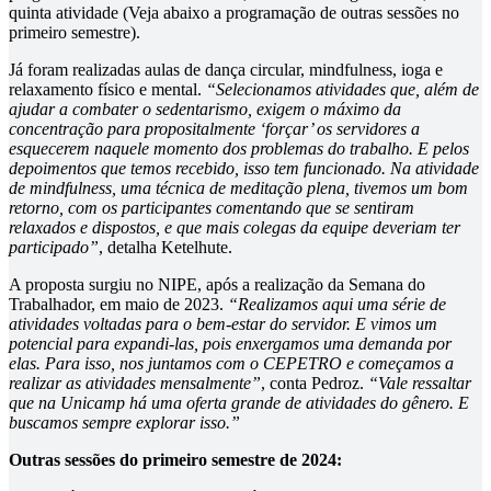
quinta atividade (Veja abaixo a programação de outras sessões no
primeiro semestre).
Já foram realizadas aulas de dança circular, mindfulness, ioga e
relaxamento físico e mental.
“Selecionamos atividades que, além de
ajudar a combater o sedentarismo, exigem o máximo da
concentração para propositalmente ‘forçar’ os servidores a
esquecerem naquele momento dos problemas do trabalho. E pelos
depoimentos que temos recebido, isso tem funcionado. Na atividade
de mindfulness, uma técnica de meditação plena, tivemos um bom
retorno, com os participantes comentando que se sentiram
relaxados e dispostos, e que mais colegas da equipe deveriam ter
participado”
, detalha Ketelhute.
A proposta surgiu no NIPE, após a realização da Semana do
Trabalhador, em maio de 2023.
“Realizamos aqui uma série de
atividades voltadas para o bem-estar do servidor. E vimos um
potencial para expandi-las, pois enxergamos uma demanda por
elas. Para isso, nos juntamos com o CEPETRO e começamos a
realizar as atividades mensalmente”
, conta Pedroz.
“Vale ressaltar
que na Unicamp há uma oferta grande de atividades do gênero. E
buscamos sempre explorar isso.”
Outras sessões do primeiro semestre de 2024: