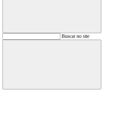
Buscar
Buscar no site
Buscar
Aumentar fonte
Diminuir fonte