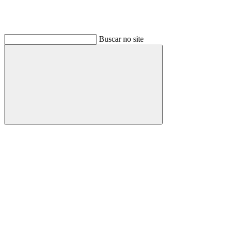
Buscar no site
Buscar
Link para o Linkedin
Link para o Instagram