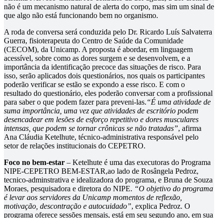
não é um mecanismo natural de alerta do corpo, mas sim um sinal de
que algo não está funcionando bem no organismo.
A roda de conversa será conduzida pelo Dr. Ricardo Luís Salvaterra
Guerra, fisioterapeuta do Centro de Saúde da Comunidade
(CECOM), da Unicamp. A proposta é abordar, em linguagem
acessível, sobre como as dores surgem e se desenvolvem, e a
importância da identificação precoce das situações de risco. Para
isso, serão aplicados dois questionários, nos quais os participantes
poderão verificar se estão se expondo a esse risco. E com o
resultado do questionário, eles poderão conversar com a profissional
para saber o que podem fazer para preveni-las.
“É uma atividade de
suma importância, uma vez que atividades de escritório podem
desencadear em lesões de esforço repetitivo e dores musculares
intensas, que podem se tornar crônicas se não tratadas”
, afirma
Ana Cláudia Ketelhute, técnico-administrativa responsável pelo
setor de relações institucionais do CEPETRO.
Foco no bem-estar
– Ketelhute é uma das executoras do Programa
NIPE-CEPETRO BEM-ESTAR,ao lado de Rosângela Pedroz,
tecnico-adminstrativa e idealizadora do programa, e Bruna de Souza
Moraes, pesquisadora e diretora do NIPE.
“O objetivo do programa
é levar aos servidores da Unicamp momentos de reflexão,
motivação, descontração e autocuidado”
, explica Pedroz. O
programa oferece sessões mensais, está em seu segundo ano, em sua