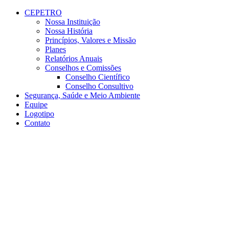
Conteúdo principal
Menu principal
Rodapé
CEPETRO
Nossa Instituição
Nossa História
Princípios, Valores e Missão
Planes
Relatórios Anuais
Conselhos e Comissões
Conselho Científico
Conselho Consultivo
Segurança, Saúde e Meio Ambiente
Equipe
Logotipo
Contato
Aumentar fonte
Diminuir fonte