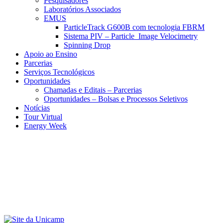
Pesquisadores
Laboratórios Associados
EMUS
ParticleTrack G600B com tecnologia FBRM
Sistema PIV – Particle Image Velocimetry
Spinning Drop
Apoio ao Ensino
Parcerias
Serviços Tecnológicos
Oportunidades
Chamadas e Editais – Parcerias
Oportunidades – Bolsas e Processos Seletivos
Notícias
Tour Virtual
Energy Week
Menu