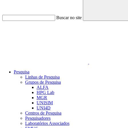
Buscar no site
Link para o Linkedin
Pesquisa
Linhas de Pesquisa
Grupos de Pesquisa
ALFA
HPG Lab
MGR
UNISIM
UNI4D
Centros de Pesquisa
Pesquisadores
Laboratórios Associados