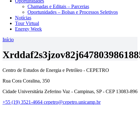
Oportunidades
Chamadas e Editais – Parcerias
Oportunidades – Bolsas e Processos Seletivos
Notícias
Tour Virtual
Energy Week
Início
Xrddaf2s3jzov82j647803986188
Centro de Estudos de Energia e Petróleo - CEPETRO
Rua Cora Coralina, 350
Cidade Universitária Zeferino Vaz - Campinas, SP - CEP 13083-896
+55 (19) 3521-4664
cepetro@cepetro.unicamp.br
Link para o Linkedin