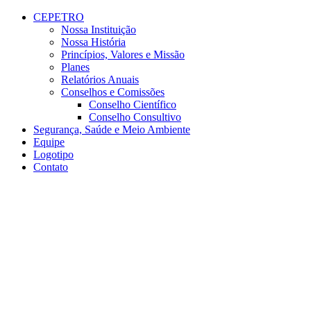
Conteúdo principal
Menu principal
Rodapé
CEPETRO
Nossa Instituição
Nossa História
Princípios, Valores e Missão
Planes
Relatórios Anuais
Conselhos e Comissões
Conselho Científico
Conselho Consultivo
Segurança, Saúde e Meio Ambiente
Equipe
Logotipo
Contato
Aumentar fonte
Diminuir fonte