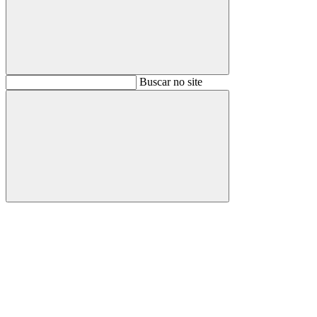
Buscar
Buscar no site
Buscar
Aumentar fonte
Diminuir fonte