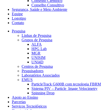
Conselho Científico
Conselho Consultivo
Segurança, Saúde e Meio Ambiente
Equipe
Logotipo
Contato
Pesquisa
Linhas de Pesquisa
Grupos de Pesquisa
ALFA
HPG Lab
MGR
UNISIM
UNI4D
Centros de Pesquisa
Pesquisadores
Laboratórios Associados
EMUS
ParticleTrack G600B com tecnologia FBRM
Sistema PIV – Particle Image Velocimetry
Spinning Drop
Apoio ao Ensino
Parcerias
Serviços Tecnológicos