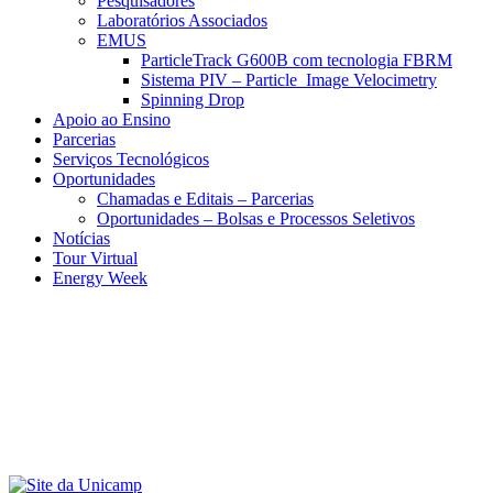
Pesquisadores
Laboratórios Associados
EMUS
ParticleTrack G600B com tecnologia FBRM
Sistema PIV – Particle Image Velocimetry
Spinning Drop
Apoio ao Ensino
Parcerias
Serviços Tecnológicos
Oportunidades
Chamadas e Editais – Parcerias
Oportunidades – Bolsas e Processos Seletivos
Notícias
Tour Virtual
Energy Week
Menu