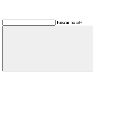
Buscar no site
Buscar
Link para o Linkedin
Link para o Instagram