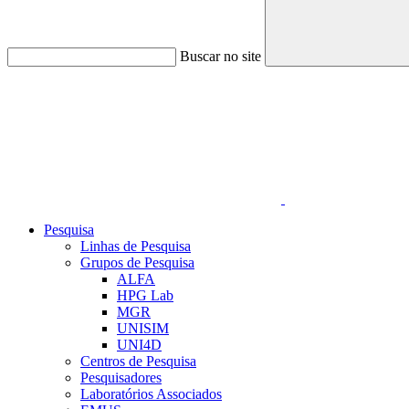
Buscar no site
Link para o Linkedin
Pesquisa
Linhas de Pesquisa
Grupos de Pesquisa
ALFA
HPG Lab
MGR
UNISIM
UNI4D
Centros de Pesquisa
Pesquisadores
Laboratórios Associados