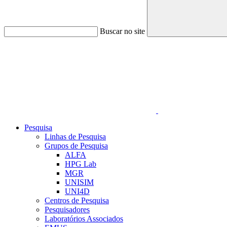
Buscar no site
Link para o Linkedin
Pesquisa
Linhas de Pesquisa
Grupos de Pesquisa
ALFA
HPG Lab
MGR
UNISIM
UNI4D
Centros de Pesquisa
Pesquisadores
Laboratórios Associados