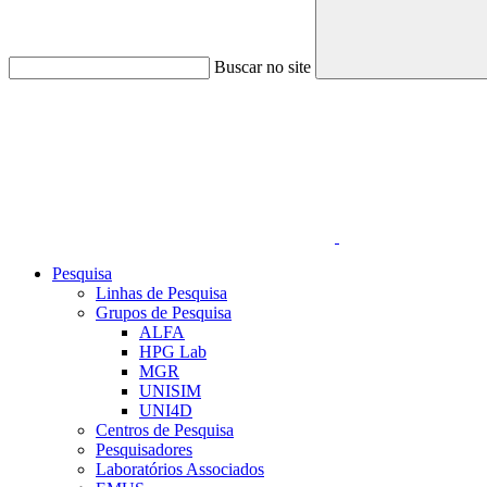
Buscar no site
Link para o Linkedin
Pesquisa
Linhas de Pesquisa
Grupos de Pesquisa
ALFA
HPG Lab
MGR
UNISIM
UNI4D
Centros de Pesquisa
Pesquisadores
Laboratórios Associados