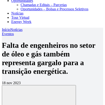
Oportunidades
Chamadas e Editais – Parcerias
Oportunidades – Bolsas e Processos Seletivos
Notícias
Tour Virtual
Energy Week
Início
Notícias
Eventos
Falta de engenheiros no setor
de óleo e gás também
representa gargalo para a
transição energética.
18 nov 2023