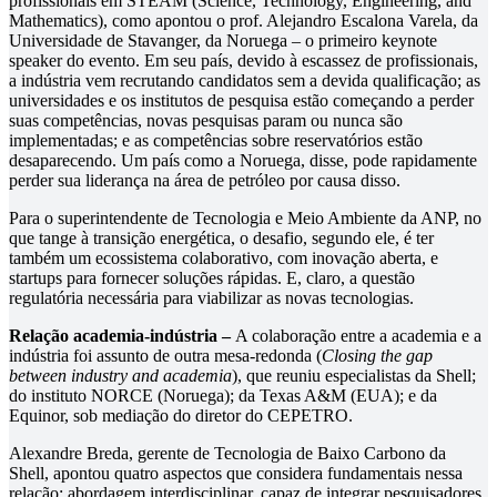
profissionais em STEAM (Science, Technology, Engineering, and
Mathematics), como apontou o prof. Alejandro Escalona Varela, da
Universidade de Stavanger, da Noruega – o primeiro keynote
speaker do evento. Em seu país, devido à escassez de profissionais,
a indústria vem recrutando candidatos sem a devida qualificação; as
universidades e os institutos de pesquisa estão começando a perder
suas competências, novas pesquisas param ou nunca são
implementadas; e as competências sobre reservatórios estão
desaparecendo. Um país como a Noruega, disse, pode rapidamente
perder sua liderança na área de petróleo por causa disso.
Para o superintendente de Tecnologia e Meio Ambiente da ANP, no
que tange à transição energética, o desafio, segundo ele, é ter
também um ecossistema colaborativo, com inovação aberta, e
startups para fornecer soluções rápidas. E, claro, a questão
regulatória necessária para viabilizar as novas tecnologias.
Relação academia-indústria –
A colaboração entre a academia e a
indústria foi assunto de outra mesa-redonda (
Closing the gap
between industry and academia
), que reuniu especialistas da Shell;
do instituto NORCE (Noruega); da Texas A&M (EUA); e da
Equinor, sob mediação do diretor do CEPETRO.
Alexandre Breda, gerente de Tecnologia de Baixo Carbono da
Shell, apontou quatro aspectos que considera fundamentais nessa
relação: abordagem interdisciplinar, capaz de integrar pesquisadores