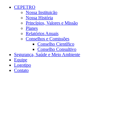
Conteúdo principal
Menu principal
Rodapé
CEPETRO
Nossa Instituição
Nossa História
Princípios, Valores e Missão
Planes
Relatórios Anuais
Conselhos e Comissões
Conselho Científico
Conselho Consultivo
Segurança, Saúde e Meio Ambiente
Equipe
Logotipo
Contato
Aumentar fonte
Diminuir fonte