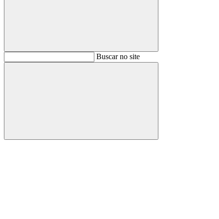
Buscar
Buscar no site
Buscar
Aumentar fonte
Diminuir fonte