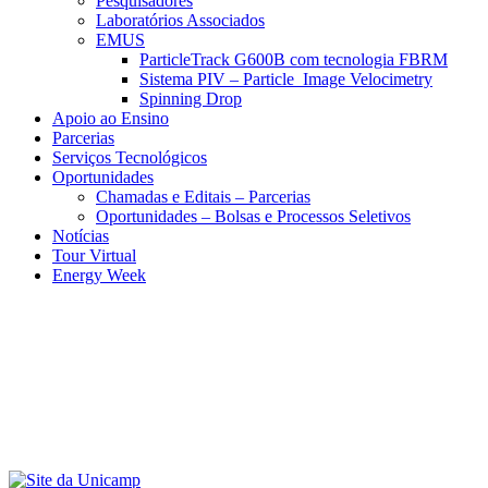
Pesquisadores
Laboratórios Associados
EMUS
ParticleTrack G600B com tecnologia FBRM
Sistema PIV – Particle Image Velocimetry
Spinning Drop
Apoio ao Ensino
Parcerias
Serviços Tecnológicos
Oportunidades
Chamadas e Editais – Parcerias
Oportunidades – Bolsas e Processos Seletivos
Notícias
Tour Virtual
Energy Week
Menu