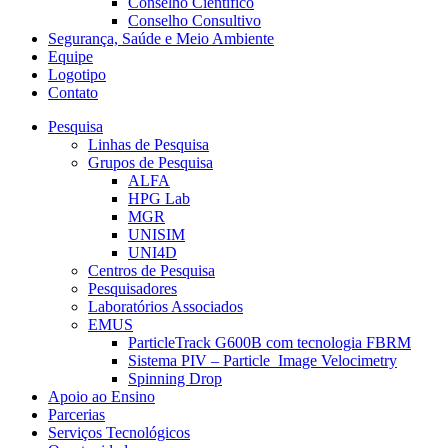
Conselho Científico
Conselho Consultivo
Segurança, Saúde e Meio Ambiente
Equipe
Logotipo
Contato
Pesquisa
Linhas de Pesquisa
Grupos de Pesquisa
ALFA
HPG Lab
MGR
UNISIM
UNI4D
Centros de Pesquisa
Pesquisadores
Laboratórios Associados
EMUS
ParticleTrack G600B com tecnologia FBRM
Sistema PIV – Particle Image Velocimetry
Spinning Drop
Apoio ao Ensino
Parcerias
Serviços Tecnológicos