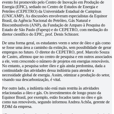
evento foi promovido pelo Centro de Inovação em Produção de
Energia (EPIC), sediado no Centro de Estudos de Energia e
Petróleo (CEPETRO) da Universidade Estadual de Campinas
(UNICAMP). As discussões envolveram especialistas da Equinor
Brasil, da Agência Nacional do Petróleo, Gás Natural e
Biocombustíveis (ANP), da Fundação de Amparo à Pesquisa do
Estado de São Paulo (Fapesp) e do CEPETRO, com mediação do
diretor científico do EPIC, prof. Denis Schiozer.
De uma forma geral, os estudantes veem o setor de óleo e gás como
se fosse uma área a caminho da extinção, sem possibilidade de gerar
empregos no futuro. O diretor do CEPETRO, prof. Marcelo Souza
de Castro, afirmou que no centro de pesquisa e em outros associados
a ele, vem crescendo o número de projetos em energias renováveis.
No entanto, a pesquisa sobre óleo e gás ainda predomina, dada a
continuidade das atividades dessa indústria para atender a
necessidade global de energia. Assim, otimizar a produção do setor,
visando sua descarbonização, é vital.
Por outro lado, a indústria não está mais restrita às atividades
relacionadas a óleo e gás. Os investimentos de longo prazo da
Equinor Brasil, por exemplo, estão focados tanto no óleo e gás
como nas renováveis, segundo informou Andrea Achôa, gerente de
P,D&I da empresa.