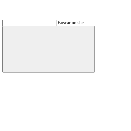
Buscar no site
Buscar
Link para o Linkedin
Link para o Instagram