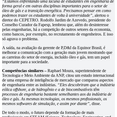
“Estamos enfrentando uma lacuna de estudantes em engenharia de
forma geral e em outras disciplinas importantes para o setor de
óleo de gás e a transição energética. Precisamos pensar em como
podemos trazer os estudantes de volta à universidade”
, alertou o
diretor do CEPETRO. Rodolfo Jardim de Azevedo, presidente do
Conselho Curador da Fapesp, lembrou que, além do desinteresse
pelas engenharias, há a competição de outros setores da economia,
como bancos, por exemplo, no recrutamento de engenheiros. E isso
só agrava o problema.
A saída, na avaliação da gerente de P,D&I da Equinor Brasil, é
melhorar a comunicação com a geração mais jovem mostrando que
as carreiras do setor de energia, incluído óleo e gás, tem um papel
importante para a sociedade.
Competências similares –
Raphael Moura, superintendente de
Tecnologia e Meio Ambiente da ANP, citou um estudo internacional
de uma empresa de inteligência de mercado que comparou aspectos
de engenharia entre as indústrias.
“Eles descobriram que a indústria
eólica offshore, a de hidrogênio e a de biocombustíveis têm
processos de engenharia bastante semelhantes aos da indústria de
óleo e gás. As mesmas tecnologias, os mesmos profissionais, os
mesmos softwares de simulação, e assim por diante”
, disse.
De todo o modo, o futuro depende da formação de mais